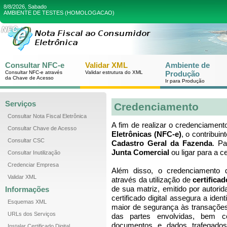
8/8/2026, Sabado
AMBIENTE DE TESTES (HOMOLOGACAO)
Consultar NFC-e
Validar XML
Ambiente de
Consultar NFC-e através
Validar estrutura do XML
Produção
da Chave de Acesso
Ir para Produção
Serviços
Credenciamento
Consultar Nota Fiscal Eletrônica
A fim de realizar o credenciamen
Consultar Chave de Acesso
Eletrônicas (NFC-e)
, o contribui
Consultar CSC
Cadastro Geral da Fazenda
. P
Junta Comercial
ou ligar para a c
Consultar Inutilização
Credenciar Empresa
Além disso, o credenciamento d
Validar XML
através da utilização de
certificad
de sua matriz, emitido por autorid
Informações
certificado digital assegura a iden
Esquemas XML
maior de segurança às transações 
URLs dos Serviços
das partes envolvidas, bem c
documentos e dados trafegados
Instalar Certificado Digital