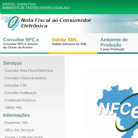
6/8/2026, Quinta-Feira
AMBIENTE DE TESTES (HOMOLOGACAO)
Consultar NFC-e
Validar XML
Ambiente de
Consultar NFC-e através
Validar estrutura do XML
Produção
da Chave de Acesso
Ir para Produção
Serviços
Consultar Nota Fiscal Eletrônica
Consultar Chave de Acesso
Consultar CSC
Consultar Inutilização
Credenciar Empresa
Validar XML
Informações
Esquemas XML
URLs dos Serviços
Instalar Certificado Digital